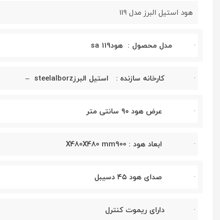
هود استیل البرز مدل 119
·
مدل محصول : هود
sa 119
·
کارخانه سازنده : استیل البرز
– steelalborz
·
عرض هود
۹۰
سانتی متر
·
ابعاد هود : 900
X480X480 mm
·
صدای هود
۴۵
دسیبل
·
دارای ریموت کنترل