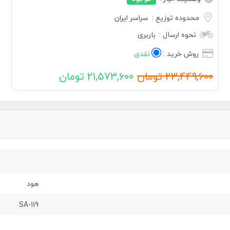
محدوده توزیع :
سراسر ایران
نحوه ارسال :
باربری
روش خرید :
نقدی
23,449,600 تومان
21,573,600 تومان
هود
SA-119