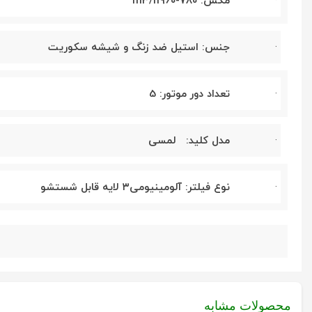
·
مکش:
۷۸۰-۹۶۰
m3/h
·
جنس: استیل ضد زنگ و شیشه سکوریت
·
تعداد دور موتور: 5
·
مدل کلید: لمسی
·
نوع فیلتر: آلومینیومی
۳
لایه قابل شستشو
محصولات مشابه