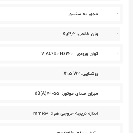
·
مجهز به سنسور
·
وزن خالص:
۲
٫
۱۹
Kg
·
توان ورودی: 220
V AC/50 Hz
·
روشنایی: 2
X1.5 W
·
میزان صدای موتور: 55-70
dB(A)
·
اندازه دریچه خروجی هوا: 150
mm