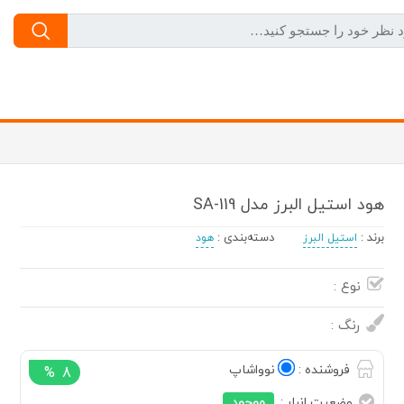
هود استیل البرز مدل SA-119
برند
:
دسته‌بندی
:
استیل البرز
هود
نوع :
رنگ :
فروشنده :
نوواشاپ
%
8
وضعیت انبار :
موجود