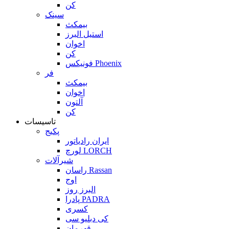
کن
سینک
بیمکث
استیل البرز
اخوان
کن
فونیکس Phoenix
فر
بیمکث
اخوان
آلتون
کن
تاسیسات
پکیج
ایران رادیاتور
لورچ LORCH
شیرآلات
راسان Rassan
اوج
البرز روز
پادرا PADRA
کسری
کی دبلیو سی
قهرمان