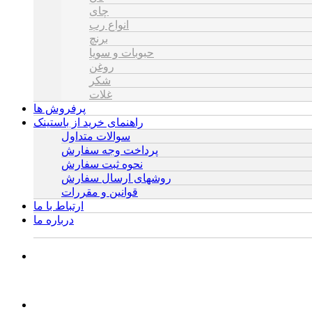
چای
انواع رب
برنچ
حبوبات و سویا
روغن
شکر
غلات
پرفروش ها
راهنمای خرید از باستینک
سوالات متداول
پرداخت وجه سفارش
نحوه ثبت سفارش
روشهای ارسال سفارش
قوانین و مقررات
ارتباط با ما
درباره ما