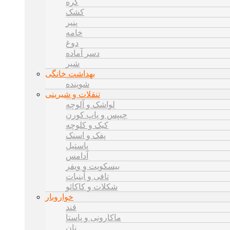
کره
کشک
پنیر
خامه
دوغ
دسر آماده
شیر
بهداشت خانگی
شوینده
تنقلات و شیرینی
لواشک و آلوچه
چیپس و پاپ کورن
کیک و کلوچه
پفک و اسنک
پاستیل
آدامس
بیسکویت و ویفر
تافی و آبنبات
شکلات و کاکائو
خواروبار
قند
ماکارونی و پاستا
نان