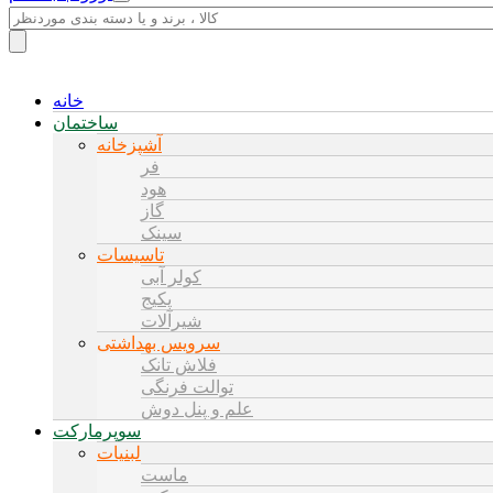
خانه
ساختمان
آشپزخانه
فر
هود
گاز
سینک
تاسیسات
کولر آبی
پکیج
شیرآلات
سرویس بهداشتی
فلاش تانک
توالت فرنگی
علم و پنل دوش
سوپرمارکت
لبنیات
ماست