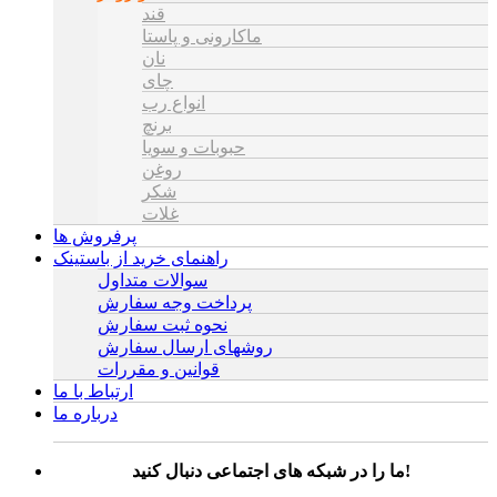
قند
ماکارونی و پاستا
نان
چای
انواع رب
برنچ
حبوبات و سویا
روغن
شکر
غلات
پرفروش ها
راهنمای خرید از باستینک
سوالات متداول
پرداخت وجه سفارش
نحوه ثبت سفارش
روشهای ارسال سفارش
قوانین و مقررات
ارتباط با ما
درباره ما
ما را در شبکه های اجتماعی دنبال کنید!