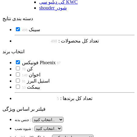
کی دبلیو سی KWC
shouder شودر
دسته بندی نتایج
سینک
498
تعداد کل محصولات :
498
انتخاب برند
فونیکس Phoenix
87
کن
70
اخوان
140
استیل البرز
91
بیمکث
53
تعداد کل برندها :
5
فیلتر بر اساس ویژگی
جنس بدنه :
شیوه نصب :