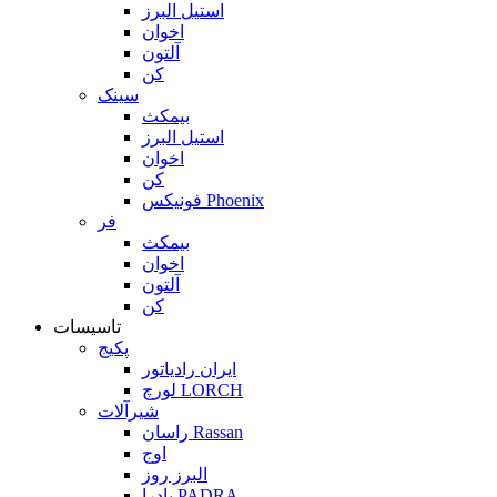
استیل البرز
اخوان
آلتون
کن
سینک
بیمکث
استیل البرز
اخوان
کن
فونیکس Phoenix
فر
بیمکث
اخوان
آلتون
کن
تاسیسات
پکیج
ایران رادیاتور
لورچ LORCH
شیرآلات
راسان Rassan
اوج
البرز روز
پادرا PADRA