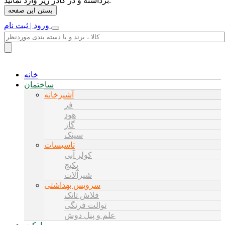
برداشته و در کادر زیر وارد نمائید.
بستن این صفحه
ورود | ثبت نام
خانه
ساختمان
آشپزخانه
فر
هود
گاز
سینک
تاسیسات
کولر آبی
پکیج
شیرآلات
سرویس بهداشتی
فلاش تانک
توالت فرنگی
علم و پنل دوش