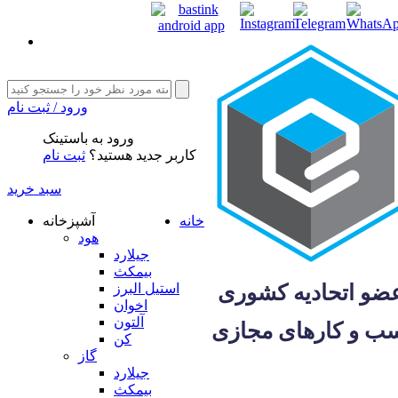
ورود / ثبت نام
ورود به باستینک
کاربر جدید هستید؟
ثبت نام
سبد خرید
خانه
آشپزخانه
هود
جیلارد
بیمکث
استیل البرز
اخوان
آلتون
کن
گاز
جیلارد
بیمکث