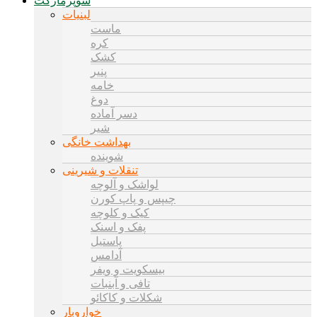
سوپرمارکت
لبنیات
ماست
کره
کشک
پنیر
خامه
دوغ
دسر آماده
شیر
بهداشت خانگی
شوینده
تنقلات و شیرینی
لواشک و آلوچه
چیپس و پاپ کورن
کیک و کلوچه
پفک و اسنک
پاستیل
آدامس
بیسکویت و ویفر
تافی و آبنبات
شکلات و کاکائو
خواروبار