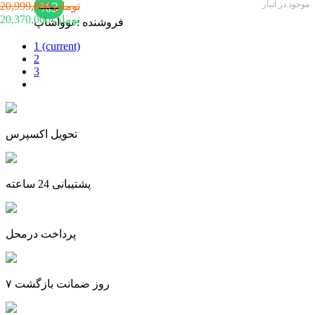
موجود در انبار
%3
20,999,800 تومان
20,370,000 تومان
فروشنده :
نوواشاپ
1
(current)
2
3
تحویل اکسپرس
پشتیبانی 24 ساعته
پرداخت درمحل
۷ روز ضمانت بازگشت