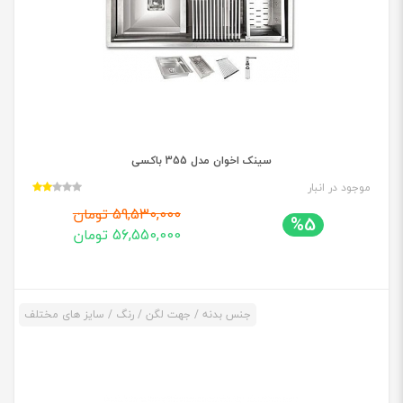
سینک اخوان مدل 355 باکسی
موجود در انبار
59,530,000 تومان
%5
56,550,000 تومان
جنس بدنه / جهت لگن / رنگ / سایز های مختلف