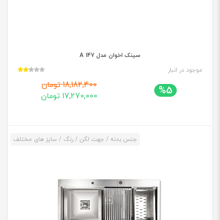
سینک اخوان مدل 147 A
موجود در انبار
18,182,400 تومان
%5
17,270,000 تومان
جنس بدنه / جهت لگن / رنگ / سایز های مختلف