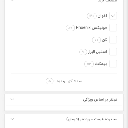
انتخاب برند
اخوان
140
فونیکس Phoenix
87
کن
70
استیل البرز
91
بیمکث
53
تعداد کل برندها :
5
فیلتر بر اساس ویژگی
محدوده قیمت موردنظر (تومان)