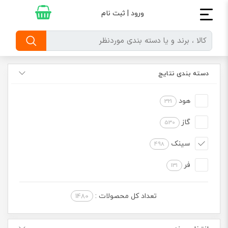
ورود | ثبت نام
دسته بندی نتایج
هود
321
گاز
530
سینک
498
فر
131
تعداد کل محصولات :
1480