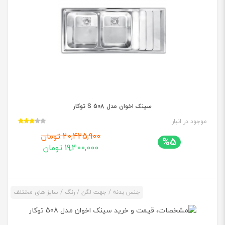
سینک اخوان مدل 508 S توکار
موجود در انبار
20,425,900 تومان
%5
19,400,000 تومان
جنس بدنه / جهت لگن / رنگ / سایز های مختلف