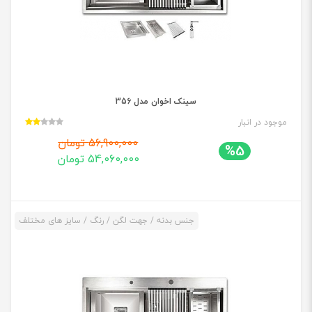
سینک اخوان مدل 356
موجود در انبار
56,900,000 تومان
%5
54,060,000 تومان
جنس بدنه / جهت لگن / رنگ / سایز های مختلف