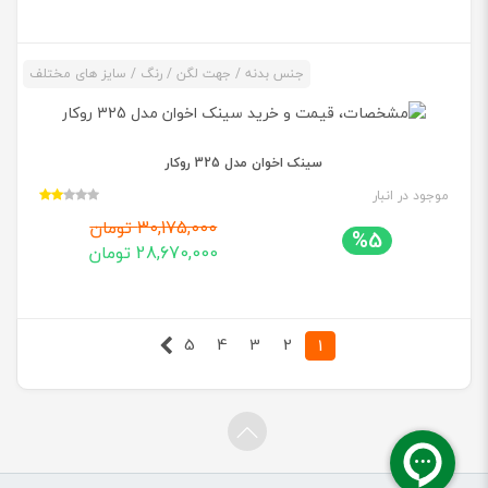
جنس بدنه / جهت لگن / رنگ / سایز های مختلف
سینک اخوان مدل 325 روکار
موجود در انبار
30,175,000 تومان
%5
28,670,000 تومان
5
4
3
2
(current)
1