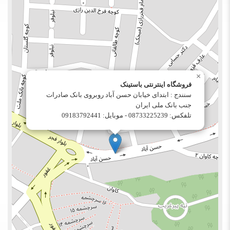
×
فروشگاه اینترنتی باستینک
سنندج : ابتدای خیابان حسن آباد روبروی بانک صادرات
جنب بانک ملی ایران
تلفکس: 08733225239 - موبایل: 09183792441